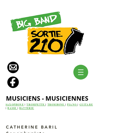
MUSICIENS - MUSICIENNES
SAXOPHONE
|
TROMPETTE
|
TROMBONE
|
PIANO
|
GUITARE
|
BASSE
|
BATTERIE
CATHERINE BARIL